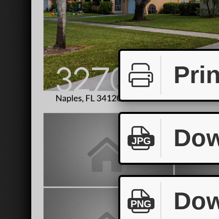
Prin
Dow
JPG
Dow
PNG