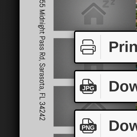
Prin
Dow
JPG
Dow
PNG